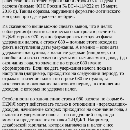
равенство показателей строки 040 и строки 070 раздела 1
расчета (письмо ФНС России № БС-4-11/4222 от 15 марта
2016 г.). Таким образом, нарушений форматно-логического
контроля при сдаче расчета не будет.
Из сказанного выше можно сделать вывод, что в целях
соблюдения форматно-логического контроля в расчете 6-
НДФЛ строку 070 нужно формировать исходя из факта
удержания налога, а строку 080 – помимо этого исходя из
факта наступления даты удержания. А именно – если дата
удержания наступила, а налог не удержан (например, по
ошибке или из-за нехватки суммы выплачиваемого дохода) до
окончания года, то значение по строке 080 нужно
сформировать. Если же дата удержания налога пока не
наступила (например, приходится на следующий период), то
отражать значение налога по строке 080 не нужно, за
исключением окончания налогового периода в отношении
доходов, с которых не удержан налог.
Особенности по заполнению строки 080 расчета по форме 6-
НДФЛ могут действовать только в отношении «переходящих»
доходов, начисление которых приходится на окончание года, а
выплата и удержание налога – на следующий год, но до
момента представления справки 2-НДФЛ. Например,
декабрьской зарплаты, которая выплачена и налог с нее