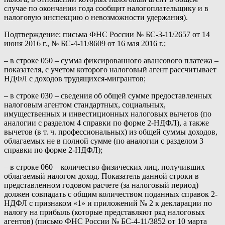
случае по окончании года сообщит налогоплательщику и в
налоговую инспекцию о невозможности удержания).
Подтверждение: письма ФНС России № БС-3-11/2657 от 14
июня 2016 г., № БС-4-11/8609 от 16 мая 2016 г.;
– в строке 050 – сумма фиксированного авансового платежа –
показателя, с учетом которого налоговый агент рассчитывает
НДФЛ с доходов трудящихся-мигрантов;
– в строке 030 – сведения об общей сумме предоставленных
налоговым агентом стандартных, социальных,
имущественных и инвестиционных налоговых вычетов (по
аналогии с разделом 4 справки по форме 2-НДФЛ), а также
вычетов (в т. ч. профессиональных) из общей суммы доходов,
облагаемых не в полной сумме (по аналогии с разделом 3
справки по форме 2-НДФЛ);
– в строке 060 – количество физических лиц, получивших
облагаемый налогом доход. Показатель данной строки в
представленном годовом расчете (за налоговый период)
должен совпадать с общим количеством поданных справок 2-
НДФЛ с признаком «1» и приложений № 2 к декларации по
налогу на прибыль (которые представляют ряд налоговых
агентов) (письмо ФНС России № БС-4-11/3852 от 10 марта