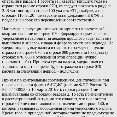
операция в разделе 1 расчета за I квартал текущего года не
отражается (кроме строки 070), ее следует показать в разделе
2. В частности, по строке 100 указать «31 декабря», а по
строкам 110 и 120 – январские даты удержания НДФЛ и
предельный срок его перечисления соответственно.
Например, в ситуации отражения зарплаты в расчете за I
квартал значение по строке 070 сформируют суммы налога,
удержанные из зарплаты за декабрь прошлого года (если она
выплачена в январе), январь и февраль отчетного периода. Не
удержанную сумму налога из зарплаты за март не нужно
отражать в строке 070 и в строке 080 расчета за I квартал (в
строках 070, 080 в отношении этой операции нужно
проставить «0»). При этом сумма налога, удержанная из
зарплаты за март в апреле, будет отражена в строке 070
расчета за следующий период – полугодие.
Причем по контрольным соотношениям, действующим при
проверке расчета формы 6-НДФЛ (письмо ФНС России №
БС-4-11/3852 от 10 марта 2016 г.), строки раздела 1 не
взаимоувязаны со строками раздела 2. То есть применительно
к рассматриваемой ситуации это означает, что показатели
строки 070 не сопоставляются со значениями строки 140, в
которой указывается обобщенная сумма удержанного налога.
Кроме того, в приведенной методике также не предусмотрено