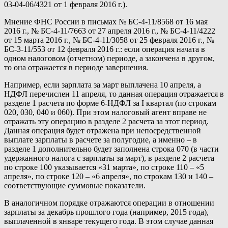
03-04-06/4321 от 1 февраля 2016 г.).
Мнение ФНС России в письмах № БС-4-11/8568 от 16 мая
2016 г., № БС-4-11/7663 от 27 апреля 2016 г., № БС-4-11/4222
от 15 марта 2016 г., № БС-4-11/3058 от 25 февраля 2016 г., №
БС-3-11/553 от 12 февраля 2016 г.: если операция начата в
одном налоговом (отчетном) периоде, а закончена в другом,
то она отражается в периоде завершения.
Например, если зарплата за март выплачена 10 апреля, а
НДФЛ перечислен 11 апреля, то данная операция отражается в
разделе 1 расчета по форме 6-НДФЛ за I квартал (по строкам
020, 030, 040 и 060). При этом налоговый агент вправе не
отражать эту операцию в разделе 2 расчета за этот период.
Данная операция будет отражена при непосредственной
выплате зарплаты в расчете за полугодие, а именно – в
разделе 1 дополнительно будет заполнена строка 070 (в части
удержанного налога с зарплаты за март), в разделе 2 расчета
по строке 100 указывается «31 марта», по строке 110 – «5
апреля», по строке 120 – «6 апреля», по строкам 130 и 140 –
соответствующие суммовые показатели.
В аналогичном порядке отражаются операции в отношении
зарплаты за декабрь прошлого года (например, 2015 года),
выплаченной в январе текущего года. В этом случае данная