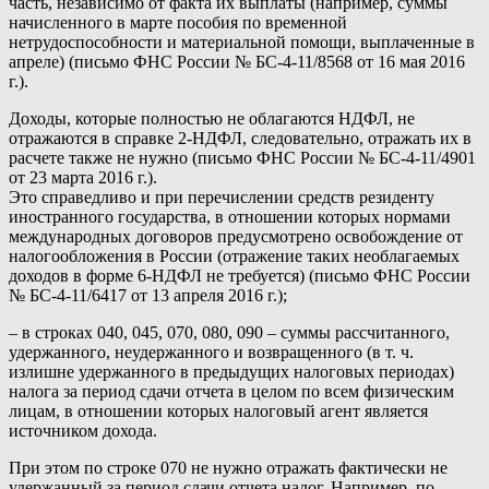
часть, независимо от факта их выплаты (например, суммы
начисленного в марте пособия по временной
нетрудоспособности и материальной помощи, выплаченные в
апреле) (письмо ФНС России № БС-4-11/8568 от 16 мая 2016
г.).
Доходы, которые полностью не облагаются НДФЛ, не
отражаются в справке 2-НДФЛ, следовательно, отражать их в
расчете также не нужно (письмо ФНС России № БС-4-11/4901
от 23 марта 2016 г.).
Это справедливо и при перечислении средств резиденту
иностранного государства, в отношении которых нормами
международных договоров предусмотрено освобождение от
налогообложения в России (отражение таких необлагаемых
доходов в форме 6-НДФЛ не требуется) (письмо ФНС России
№ БС-4-11/6417 от 13 апреля 2016 г.);
– в строках 040, 045, 070, 080, 090 – суммы рассчитанного,
удержанного, неудержанного и возвращенного (в т. ч.
излишне удержанного в предыдущих налоговых периодах)
налога за период сдачи отчета в целом по всем физическим
лицам, в отношении которых налоговый агент является
источником дохода.
При этом по строке 070 не нужно отражать фактически не
удержанный за период сдачи отчета налог. Например, по