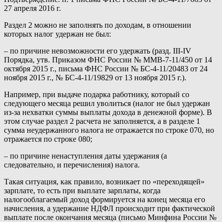
27 апреля 2016 г.
Раздел 2 можно не заполнять по доходам, в отношении
которых налог удержан не был:
– по причине невозможности его удержать (разд. III-IV
Порядка, утв. Приказом ФНС России № ММВ-7-11/450 от 14
октября 2015 г., письма ФНС России № БС-4-11/20483 от 24
ноября 2015 г., № БС-4-11/19829 от 13 ноября 2015 г.).
Например, при выдаче подарка работнику, который со
следующего месяца решил уволиться (налог не был удержан
из-за нехватки суммы выплаты дохода в денежной форме). В
этом случае раздел 2 расчета не заполняется, а в разделе 1
сумма неудержанного налога не отражается по строке 070, но
отражается по строке 080;
– по причине ненаступления даты удержания (а
следовательно, и перечисления) налога.
Такая ситуация, как правило, возникает по «переходящей»
зарплате, то есть при выплате зарплаты, когда
налогооблагаемый доход формируется на конец месяца его
начисления, а удержание НДФЛ происходит при фактической
выплате после окончания месяца (письмо Минфина России №