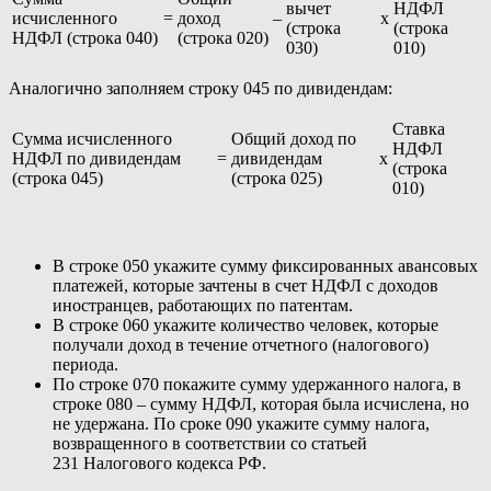
вычет
НДФЛ
исчисленного
=
доход
–
x
(строка
(строка
НДФЛ (строка 040)
(строка 020)
030)
010)
Аналогично заполняем строку 045 по дивидендам:
Ставка
Сумма исчисленного
Общий доход по
НДФЛ
НДФЛ по дивидендам
=
дивидендам
x
(строка
(строка 045)
(строка 025)
010)
В строке 050 укажите сумму фиксированных авансовых
платежей, которые зачтены в счет НДФЛ с доходов
иностранцев, работающих по патентам.
В строке 060 укажите количество человек, которые
получали доход в течение отчетного (налогового)
периода.
По строке 070 покажите сумму удержанного налога, в
строке 080 – сумму НДФЛ, которая была исчислена, но
не удержана. По сроке 090 укажите сумму налога,
возвращенного в соответствии со статьей
231 Налогового кодекса РФ.