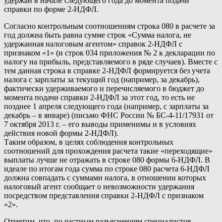
удержан в начале следующего года до момента подачи
справки по форме 2-НДФЛ.
Согласно контрольным соотношениям строка 080 в расчете за
год должна быть равна сумме строк «Сумма налога, не
удержанная налоговым агентом» справок 2-НДФЛ с
признаком «1» (и строк 034 приложения № 2 к декларации по
налогу на прибыль, представляемого в ряде случаев). Вместе с
тем данная строка в справке 2-НДФЛ формируется без учета
налога с зарплаты за текущий год (например, за декабрь),
фактически удерживаемого и перечисляемого в бюджет до
момента подачи справки 2-НДФЛ за этот год, то есть не
позднее 1 апреля следующего года (например, с зарплаты за
декабрь – в январе) (письмо ФНС России № БС-4-11/17931 от
7 октября 2013 г. – его выводы применимы и в условиях
действия новой формы 2-НДФЛ).
Таким образом, в целях соблюдения контрольных
соотношений для прохождения расчета такие «переходящие»
выплаты лучше не отражать в строке 080 формы 6-НДФЛ. В
идеале по итогам года сумма по строке 080 расчета 6-НДФЛ
должна совпадать с суммами налога, в отношении которых
налоговый агент сообщает о невозможности удержания
посредством представления справки 2-НДФЛ с признаком
«2».
Отметим, что, по частным разъяснениям специалистов