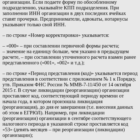
организации. Если подаете форму по обособленному
подразделению, указывайте КПП подразделения. При
заполнении ИНН организации в двух последних ячейках
ставят прочерки. Предприниматели, адвокаты, нотариусы
указывают только свой ИНН.
– по строке «Номер корректировки» указывается:
– «000» – при составлении первичной формы расчета;
– значение на единицу больше, чем указано в предыдущем
расчете, – при составлении уточненного расчета взамен ранее
представленного («001», «002» и т.д.);
– по строке «Период представления (код)» указывается период
представления в соответствии с приложением № 1 к Порядку,
утв. Приказом ФНС России № ММВ-7-11/450 от 14 октября
2015 г. В случае ликвидации (реорганизации) организации
проставляют код, соответствующий периоду времени от
начала года, в котором произошла ликвидация
(реорганизация), до дня ее завершения (т.е. внесения данных
об этом в ЕГРЮЛ). Например, при ликвидации
(реорганизации) организации в сентябре соответствующего
налогового периода в указанной строке проставляется код
«53» (девять месяцев – при реорганизации (ликвидации)
организации);