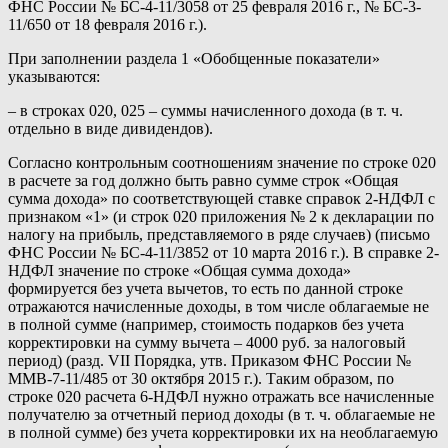
ФНС России № БС-4-11/3058 от 25 февраля 2016 г., № БС-3-
11/650 от 18 февраля 2016 г.).
При заполнении раздела 1 «Обобщенные показатели»
указываются:
– в строках 020, 025 – суммы начисленного дохода (в т. ч.
отдельно в виде дивидендов).
Согласно контрольным соотношениям значение по строке 020
в расчете за год должно быть равно сумме строк «Общая
сумма дохода» по соответствующей ставке справок 2-НДФЛ с
признаком «1» (и строк 020 приложения № 2 к декларации по
налогу на прибыль, представляемого в ряде случаев) (письмо
ФНС России № БС-4-11/3852 от 10 марта 2016 г.). В справке 2-
НДФЛ значение по строке «Общая сумма дохода»
формируется без учета вычетов, то есть по данной строке
отражаются начисленные доходы, в том числе облагаемые не
в полной сумме (например, стоимость подарков без учета
корректировки на сумму вычета – 4000 руб. за налоговый
период) (разд. VII Порядка, утв. Приказом ФНС России №
ММВ-7-11/485 от 30 октября 2015 г.). Таким образом, по
строке 020 расчета 6-НДФЛ нужно отражать все начисленные
получателю за отчетный период доходы (в т. ч. облагаемые не
в полной сумме) без учета корректировки их на необлагаемую