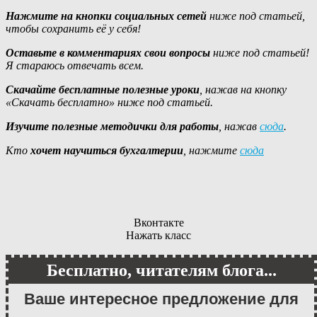
Н
аж
мите
на кнопки социальных сетей
ниже под статьей
,
чтобы сохранить её у себя!
О
став
ьте
в комментариях
свои вопросы
ниже под статьей!
Я стараюсь отвечать всем.
С
кача
йте
бесплатные полезные уроки
, нажав на кнопку
«Скачать бесплатно» ниже под статьей.
Изучите
полезные
методички для работы
, нажав
сюда
.
Кто
хочет научиться бухгалтерии
, нажмите
сюда
Вконтакте
Нажать класс
Бесплатно, читателям блога...
Ваше интересное предложение для