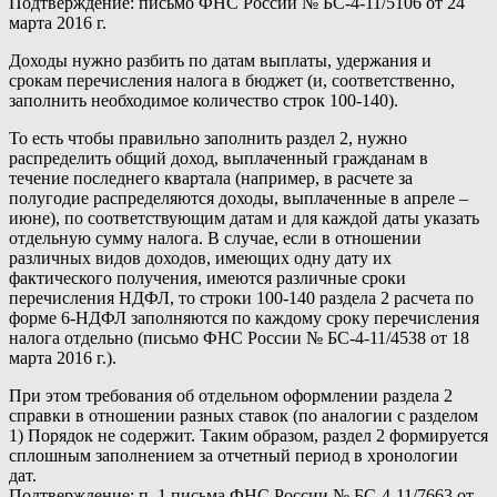
Подтверждение: письмо ФНС России № БС-4-11/5106 от 24
марта 2016 г.
Доходы нужно разбить по датам выплаты, удержания и
срокам перечисления налога в бюджет (и, соответственно,
заполнить необходимое количество строк 100-140).
То есть чтобы правильно заполнить раздел 2, нужно
распределить общий доход, выплаченный гражданам в
течение последнего квартала (например, в расчете за
полугодие распределяются доходы, выплаченные в апреле –
июне), по соответствующим датам и для каждой даты указать
отдельную сумму налога. В случае, если в отношении
различных видов доходов, имеющих одну дату их
фактического получения, имеются различные сроки
перечисления НДФЛ, то строки 100-140 раздела 2 расчета по
форме 6-НДФЛ заполняются по каждому сроку перечисления
налога отдельно (письмо ФНС России № БС-4-11/4538 от 18
марта 2016 г.).
При этом требования об отдельном оформлении раздела 2
справки в отношении разных ставок (по аналогии с разделом
1) Порядок не содержит. Таким образом, раздел 2 формируется
сплошным заполнением за отчетный период в хронологии
дат.
Подтверждение: п. 1 письма ФНС России № БС-4-11/7663 от