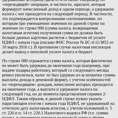
«переходящей» операции, в частности, зарплате, которая
формирует начисленный доход в одном периоде, а удержание
налога с нее приходится на следующий период. В частности,
это подтверждается контрольными соотношениями, по
которым при уменьшении значения по данной строке на
значение по строке 090 (сумма налога, возвращаемая
налоговым агентом) полученная сумма не должна быть
больше данных карточки расчетов с бюджетом об уплате
НДФЛ с начала года (письмо ФНС России № БС-4-11/3852 от
10 марта 2016 г.). В противном случае налоговая инспекция
делает вывод о неполной уплате налога в бюджет.
По строке 080 отражается сумма налога, которая фактически
не может быть удержана до окончания года (например, при
выдаче подарка работнику, который со следующего месяца
решил уволиться, налог не был удержан из-за нехватки суммы
выплаты дохода в денежной форме), с учетом особенностей
по «переходящим» доходам, начисление которых приходится
на окончание года, а выплата и удержание налога на
следующий год, но до момента представления справки 2-
НДФЛ. Таким образом, в данной строке нужно указать
нарастающим итогом с начала года НДФЛ, не удержанный на
отчетную дату налоговым агентом, с учетом положений п. 5
ст. 226 и п. 14 ст. 226.1 Налогового кодекса РФ (т.е. суммы
налога, в отношении которых налоговый агент в общем