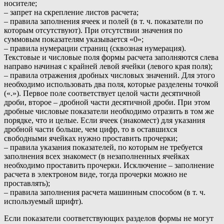
носителе;
– запрет на скрепление листов расчета;
– правила заполнения ячеек и полей (в т. ч. показатели по
которым отсутствуют). При отсутствии значения по
суммовым показателям указывается «0»;
– правила нумерации страниц (сквозная нумерация).
Текстовые и числовые поля формы расчета заполняются слева
направо начиная с крайней левой ячейки (левого края поля);
– правила отражения дробных числовых значений. Для этого
необходимо использовать два поля, которые разделены точкой
(«.»). Первое поле соответствует целой части десятичной
дроби, второе – дробной части десятичной дроби. При этом
дробные числовые показатели необходимо отразить в том же
порядке, что и целые. Если ячеек (знакомест) для указания
дробной части больше, чем цифр, то в оставшихся
свободными ячейках нужно проставить прочерки;
– правила указания показателей, по которым не требуется
заполнения всех знакомест (в незаполненных ячейках
необходимо проставить прочерки. Исключение – заполнение
расчета в электроном виде, тогда прочерки можно не
проставлять);
– правила заполнения расчета машинным способом (в т. ч.
используемый шрифт).
Если показатели соответствующих разделов формы не могут