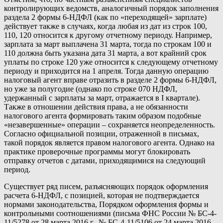
контролирующих ведомств, аналогичный порядок заполнения
раздела 2 формы 6-НДФЛ (как по «переходящей» зарплате)
действует также в случаях, когда любая из дат из строк 100,
110, 120 относится к другому отчетному периоду. Например,
зарплата за март выплачена 31 марта, тогда по строкам 100 и
110 должна быть указана дата 31 марта, а вот крайний срок
уплаты по строке 120 уже относится к следующему отчетному
периоду и приходится на 1 апреля. Тогда данную операцию
налоговый агент вправе отразить в разделе 2 формы 6-НДФЛ,
но уже за полугодие (однако по строке 070 НДФЛ,
удержанный с зарплаты за март, отражается в I квартале).
Также в отношении действия права, а не обязанности
налогового агента формировать таким образом подобные
«незавершенные» операции – сохраняется неопределенность.
Согласно официальной позиции, отраженной в письмах,
такой порядок является правом налогового агента. Однако на
практике проверочные программы могут блокировать
отправку отчетов с датами, приходящимися на следующий
период.
Существует ряд писем, разъясняющих порядок оформления
расчета 6-НДФЛ, с позицией, которая не подтверждается
нормами законодательства, Порядком оформления формы и
контрольными соотношениями (письма ФНС России № БС-4-
11/5278 от 28 марта 2016 г., № БС-4-11/5106 от 24 марта 2016