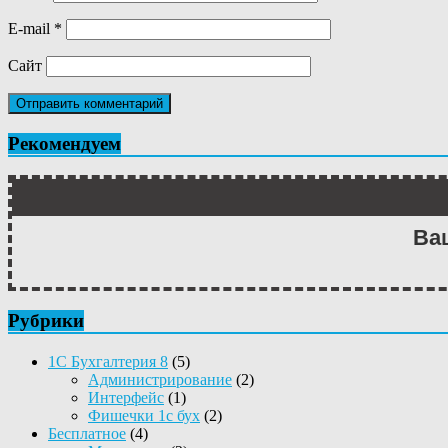
E-mail
*
Сайт
Рекомендуем
Ва
Рубрики
1С Бухгалтерия 8
(5)
Администрирование
(2)
Интерфейс
(1)
Фишечки 1с бух
(2)
Бесплатное
(4)