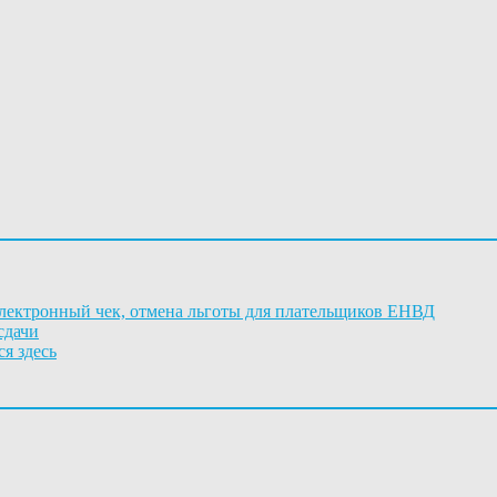
электронный чек, отмена льготы для плательщиков ЕНВД
сдачи
я здесь